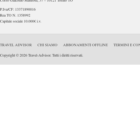
Corso Giacomo Matteotti, 57 – 10121 Torino TO
P.Iva/CF: 13371890016
Rea TO N. 1358992
Capitale sociale 10.000€ i.v.
TRAVEL ADVISOR
CHI SIAMO
ABBONAMENTI OFFLINE
TERMINI E CO
Copyright © 2026 Travel-Advisor. Tutti i diritti riservati.