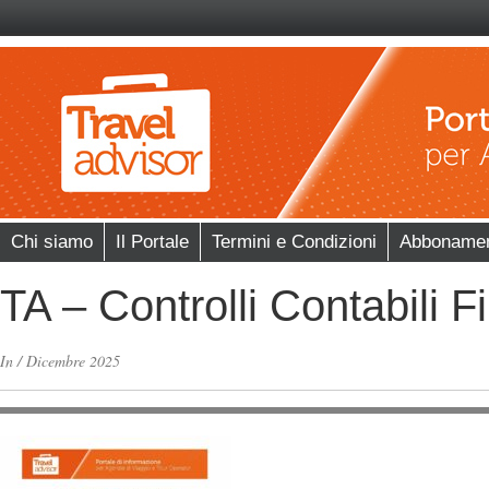
Chi siamo
Il Portale
Termini e Condizioni
Abboname
TA – Controlli Contabili 
In
/
Dicembre 2025