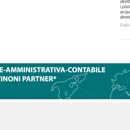
diret
i por
acqui
diret
Lugli