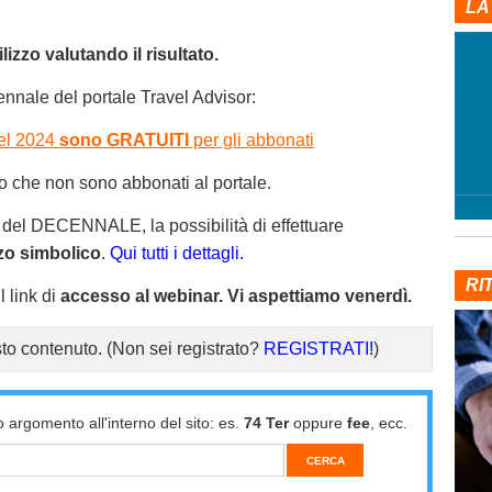
LA
lizzo valutando il risultato.
nnale del portale Travel Advisor:
nel 2024
sono GRATUITI
per gli abbonati
o che non sono abbonati al portale.
 del DECENNALE, la possibilità di effettuare
zo simbolico
.
Qui tutti i dettagli.
RI
 link di
accesso al webinar. Vi aspettiamo venerdì.
to contenuto.
(Non sei registrato?
REGISTRATI!
)
o argomento all'interno del sito: es.
74 Ter
oppure
fee
, ecc.