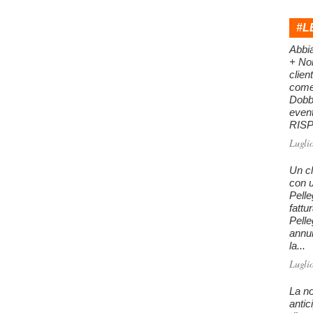
#L
Abbi
+ Nor
clien
come 
Dobb
even
RISPO
Lugli
Un cl
con u
Pelle
fattu
Pelle
annu
la...
Lugli
La no
antic