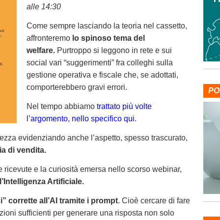
alle 14:30
Come sempre lasciando la teoria nel cassetto,
affronteremo
lo spinoso tema del
welfare.
Purtroppo si leggono in rete e sui
social vari “suggerimenti” fra colleghi sulla
gestione operativa e fiscale che, se adottati,
comporterebbero gravi errori.
PO
Nel tempo abbiamo
trattato più volte
l’argomento, nello specifico qui
.
rezza evidenziando anche l’aspetto, spesso trascurato,
a di vendita.
ricevute e la curiosità emersa nello scorso webinar,
’Intelligenza Artificiale.
” corrette all’AI tramite i prompt
. Cioè cercare di fare
ioni sufficienti per generare una risposta non solo