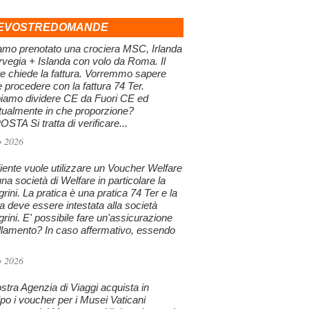
EVOSTREDOMANDE
amo prenotato una crociera MSC, Irlanda
vegia + Islanda con volo da Roma. Il
te chiede la fattura. Vorremmo sapere
procedere con la fattura 74 Ter.
iamo dividere CE da Fuori CE ed
tualmente in che proporzione?
STA Si tratta di verificare...
o 2026
iente vuole utilizzare un Voucher Welfare
na società di Welfare in particolare la
grini. La pratica è una pratica 74 Ter e la
ra deve essere intestata alla società
grini. E' possibile fare un'assicurazione
llamento? In caso affermativo, essendo
o 2026
stra Agenzia di Viaggi acquista in
ipo i voucher per i Musei Vaticani