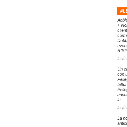
#L
Abbi
+ Nor
clien
come 
Dobb
even
RISPO
Lugli
Un cl
con u
Pelle
fattu
Pelle
annu
la...
Lugli
La no
antic