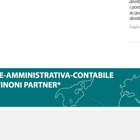
diret
i por
acqui
diret
Lugli