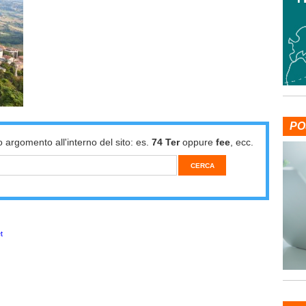
PO
o argomento all'interno del sito: es.
74 Ter
oppure
fee
, ecc.
t