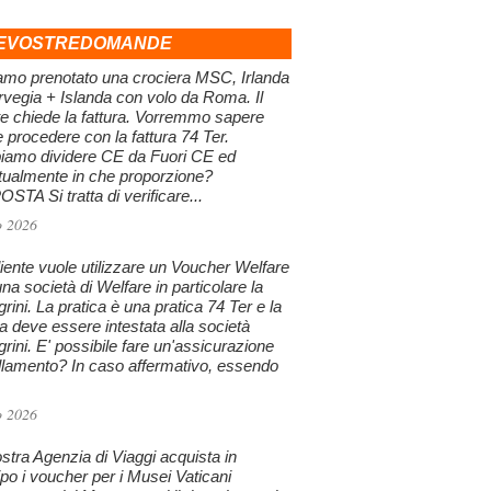
EVOSTREDOMANDE
amo prenotato una crociera MSC, Irlanda
vegia + Islanda con volo da Roma. Il
te chiede la fattura. Vorremmo sapere
procedere con la fattura 74 Ter.
iamo dividere CE da Fuori CE ed
tualmente in che proporzione?
STA Si tratta di verificare...
o 2026
iente vuole utilizzare un Voucher Welfare
na società di Welfare in particolare la
grini. La pratica è una pratica 74 Ter e la
ra deve essere intestata alla società
grini. E' possibile fare un'assicurazione
llamento? In caso affermativo, essendo
o 2026
stra Agenzia di Viaggi acquista in
ipo i voucher per i Musei Vaticani