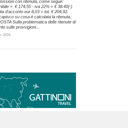
issioni con ritenuta, come segue:
ibile = € 174,55 - iva 22% = € 38.40(-)
uta d'acconto eur 8,03 = tot. € 204,92.
apisco su cosa è calcolata la ritenuta.
STA Sulla problematica delle ritenute di
to sulle provvigioni...
o 2026