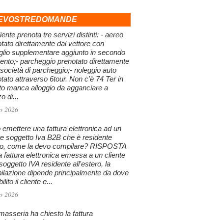
EVOSTREDOMANDE
iente prenota tre servizi distinti: - aereo
tato direttamente dal vettore con
glio supplementare aggiunto in secondo
nto;- parcheggio prenotato direttamente
 società di parcheggio;- noleggio auto
tato attraverso 6tour. Non c'è 74 Ter in
to manca alloggio da agganciare a
 di...
o 2026
emettere una fattura elettronica ad un
te soggetto Iva B2B che è residente
ro, come la devo compilare? RISPOSTA
a fattura elettronica emessa a un cliente
oggetto IVA residente all'estero, la
ilazione dipende principalmente da dove
ilito il cliente e...
o 2026
asseria ha chiesto la fattura