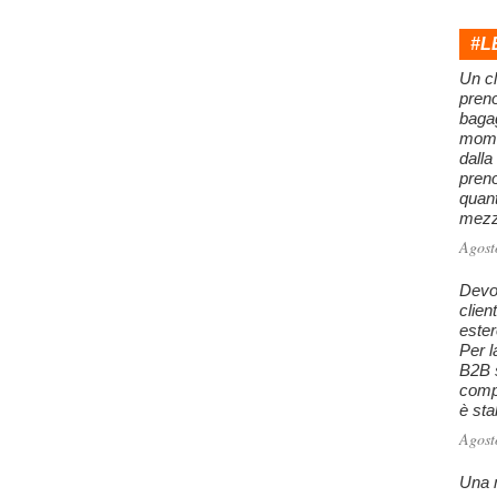
#L
Un cl
preno
baga
mome
dalla
preno
quan
mezzo
Agost
Devo 
clien
este
Per l
B2B s
comp
è stab
Agost
Una m