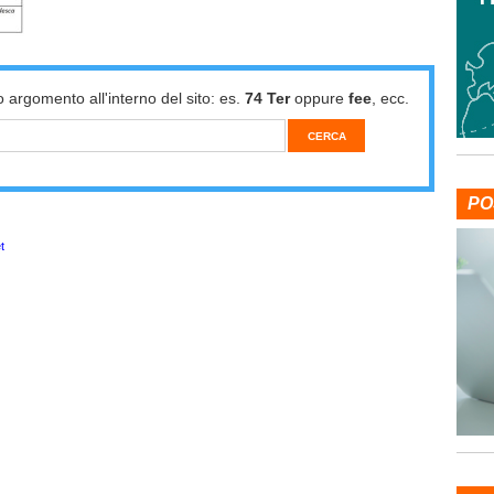
o argomento all'interno del sito: es.
74 Ter
oppure
fee
, ecc.
PO
t