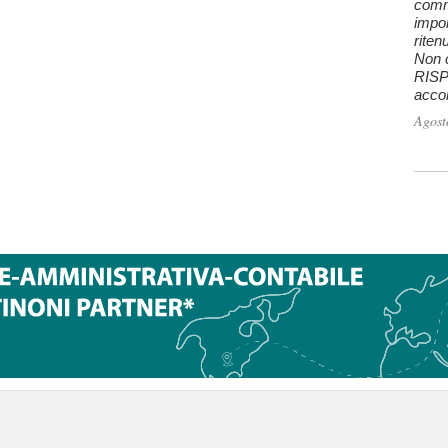
comm
impon
riten
Non c
RISPO
accon
Agost