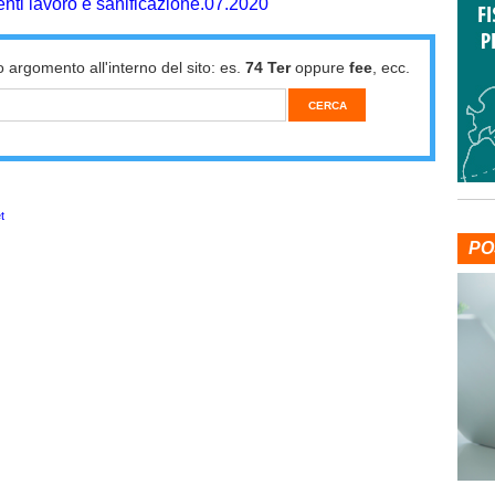
ti lavoro e sanificazione.07.2020
o argomento all'interno del sito: es.
74 Ter
oppure
fee
, ecc.
t
PO