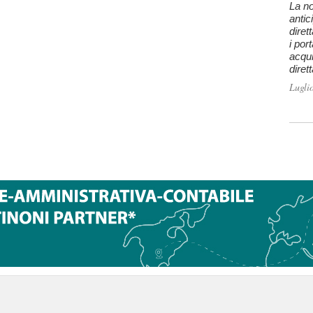
La no
antic
diret
i por
acqui
diret
Lugli