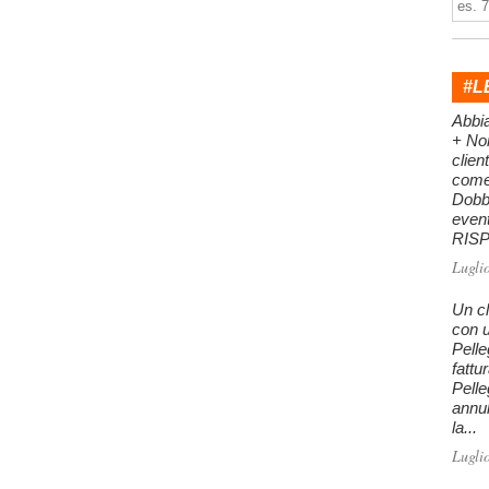
#L
Abbi
+ Nor
clien
come 
Dobb
even
RISPO
Lugli
Un cl
con u
Pelle
fattu
Pelle
annu
la...
Lugli