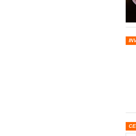
IN
CE