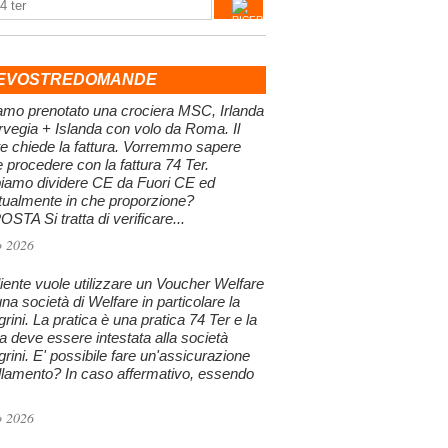
EVOSTREDOMANDE
amo prenotato una crociera MSC, Irlanda
vegia + Islanda con volo da Roma. Il
te chiede la fattura. Vorremmo sapere
procedere con la fattura 74 Ter.
iamo dividere CE da Fuori CE ed
tualmente in che proporzione?
STA Si tratta di verificare...
o 2026
iente vuole utilizzare un Voucher Welfare
na società di Welfare in particolare la
grini. La pratica è una pratica 74 Ter e la
ra deve essere intestata alla società
grini. E' possibile fare un'assicurazione
llamento? In caso affermativo, essendo
o 2026