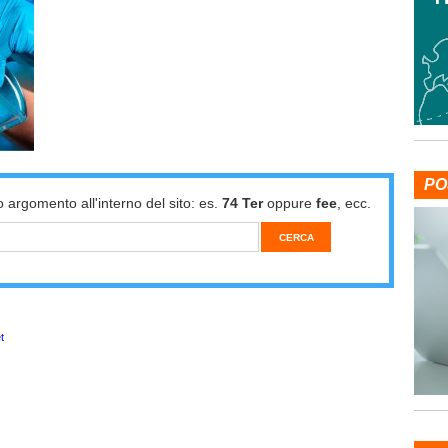
PO
o argomento all'interno del sito: es.
74 Ter
oppure
fee
, ecc.
t