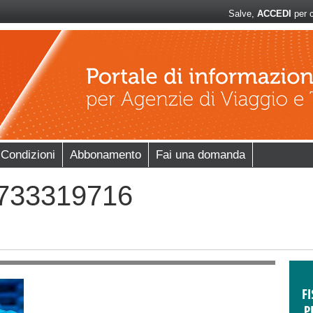
Salve,
ACCEDI
per c
 Condizioni
Abbonamento
Fai una domanda
1733319716