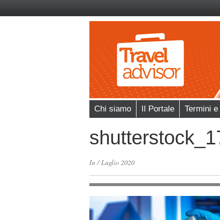
Chi siamo
Il Portale
Termini e
shutterstock_
In
/
Luglio 2020