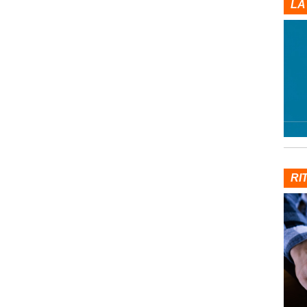
LA
RI