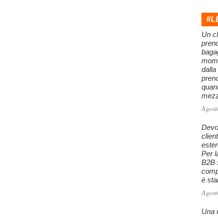
#L
Un cl
preno
baga
mome
dalla
preno
quan
mezzo
Agost
Devo 
clien
este
Per l
B2B s
comp
è stab
Agost
Una m