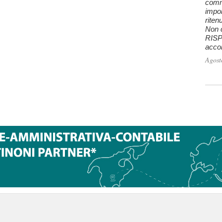
comm
impon
riten
Non c
RISPO
accon
Agost