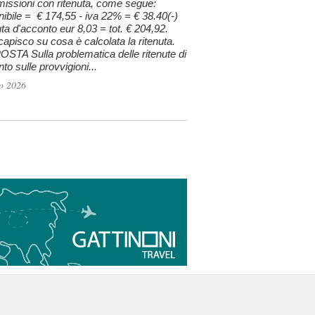
issioni con ritenuta, come segue:
ibile = € 174,55 - iva 22% = € 38.40(-)
uta d'acconto eur 8,03 = tot. € 204,92.
apisco su cosa è calcolata la ritenuta.
STA Sulla problematica delle ritenute di
to sulle provvigioni...
o 2026