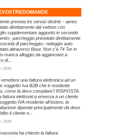
EVOSTREDOMANDE
iente prenota tre servizi distinti: - aereo
tato direttamente dal vettore con
glio supplementare aggiunto in secondo
nto;- parcheggio prenotato direttamente
 società di parcheggio;- noleggio auto
tato attraverso 6tour. Non c'è 74 Ter in
to manca alloggio da agganciare a
 di...
o 2026
emettere una fattura elettronica ad un
te soggetto Iva B2B che è residente
ro, come la devo compilare? RISPOSTA
a fattura elettronica emessa a un cliente
oggetto IVA residente all'estero, la
ilazione dipende principalmente da dove
ilito il cliente e...
o 2026
asseria ha chiesto la fattura