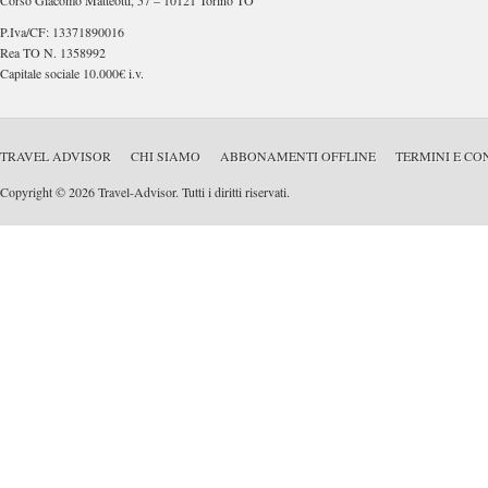
Corso Giacomo Matteotti, 57 – 10121 Torino TO
P.Iva/CF: 13371890016
Rea TO N. 1358992
Capitale sociale 10.000€ i.v.
TRAVEL ADVISOR
CHI SIAMO
ABBONAMENTI OFFLINE
TERMINI E CO
Copyright © 2026 Travel-Advisor. Tutti i diritti riservati.