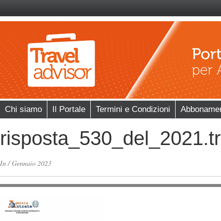
Chi siamo
Il Portale
Termini e Condizioni
Abboname
risposta_530_del_2021.t
In
/
Gennaio 2023