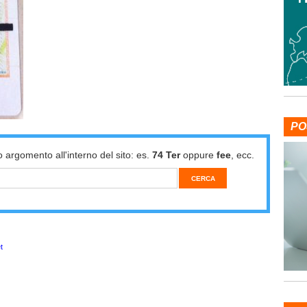
PO
o argomento all'interno del sito: es.
74 Ter
oppure
fee
, ecc.
t