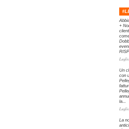
#L
Abbi
+ Nor
clien
come 
Dobb
even
RISPO
Lugli
Un cl
con u
Pelle
fattu
Pelle
annu
la...
Lugli
La no
antic