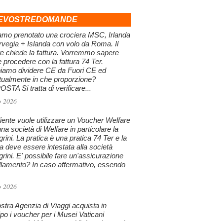
EVOSTREDOMANDE
amo prenotato una crociera MSC, Irlanda
vegia + Islanda con volo da Roma. Il
te chiede la fattura. Vorremmo sapere
procedere con la fattura 74 Ter.
iamo dividere CE da Fuori CE ed
tualmente in che proporzione?
STA Si tratta di verificare...
o 2026
iente vuole utilizzare un Voucher Welfare
na società di Welfare in particolare la
grini. La pratica è una pratica 74 Ter e la
ra deve essere intestata alla società
grini. E' possibile fare un'assicurazione
llamento? In caso affermativo, essendo
o 2026
stra Agenzia di Viaggi acquista in
ipo i voucher per i Musei Vaticani