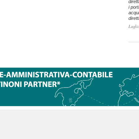
diret
i por
acqui
diret
Lugli