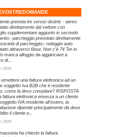
EVOSTREDOMANDE
iente prenota tre servizi distinti: - aereo
tato direttamente dal vettore con
glio supplementare aggiunto in secondo
nto;- parcheggio prenotato direttamente
 società di parcheggio;- noleggio auto
tato attraverso 6tour. Non c'è 74 Ter in
to manca alloggio da agganciare a
 di...
o 2026
emettere una fattura elettronica ad un
te soggetto Iva B2B che è residente
ro, come la devo compilare? RISPOSTA
a fattura elettronica emessa a un cliente
oggetto IVA residente all'estero, la
ilazione dipende principalmente da dove
ilito il cliente e...
o 2026
asseria ha chiesto la fattura