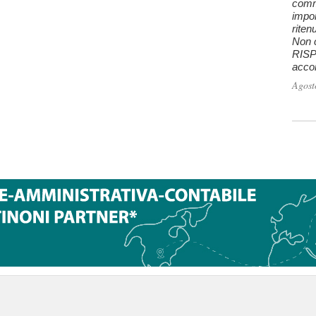
comm
impon
riten
Non c
RISPO
accon
Agost