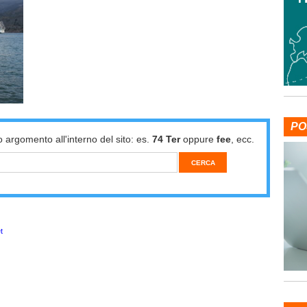
PO
o argomento all'interno del sito: es.
74 Ter
oppure
fee
, ecc.
t