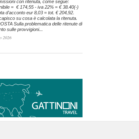
issioni con ritenuta, come segue:
ibile = € 174,55 - iva 22% = € 38.40(-)
uta d'acconto eur 8,03 = tot. € 204,92.
apisco su cosa è calcolata la ritenuta.
STA Sulla problematica delle ritenute di
to sulle provvigioni...
o 2026