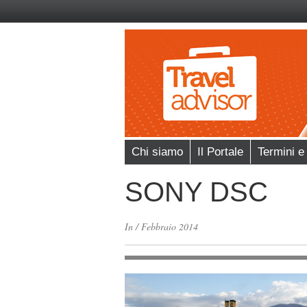
Chi siamo
Il Portale
Termini e
SONY DSC
In
/
Febbraio 2014