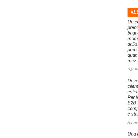
#L
Un cl
preno
baga
mome
dalla
preno
quan
mezzo
Agost
Devo 
clien
este
Per l
B2B s
comp
è stab
Agost
Una m