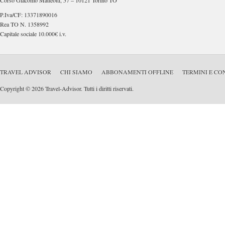
Corso Giacomo Matteotti, 57 – 10121 Torino TO
P.Iva/CF: 13371890016
Rea TO N. 1358992
Capitale sociale 10.000€ i.v.
TRAVEL ADVISOR
CHI SIAMO
ABBONAMENTI OFFLINE
TERMINI E CO
Copyright © 2026 Travel-Advisor. Tutti i diritti riservati.