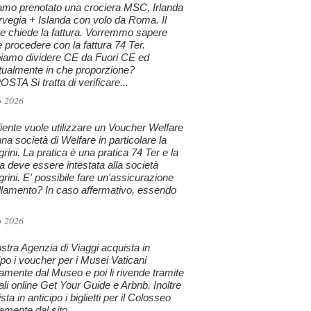
amo prenotato una crociera MSC, Irlanda
vegia + Islanda con volo da Roma. Il
te chiede la fattura. Vorremmo sapere
procedere con la fattura 74 Ter.
iamo dividere CE da Fuori CE ed
tualmente in che proporzione?
STA Si tratta di verificare...
o 2026
iente vuole utilizzare un Voucher Welfare
na società di Welfare in particolare la
grini. La pratica è una pratica 74 Ter e la
ra deve essere intestata alla società
grini. E' possibile fare un'assicurazione
llamento? In caso affermativo, essendo
o 2026
stra Agenzia di Viaggi acquista in
ipo i voucher per i Musei Vaticani
tamente dal Museo e poi li rivende tramite
tali online Get Your Guide e Arbnb. Inoltre
sta in anticipo i biglietti per il Colosseo
tamente dal sito...