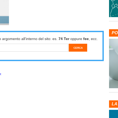
PO
o argomento all'interno del sito: es.
74 Ter
oppure
fee
, ecc.
t
LA