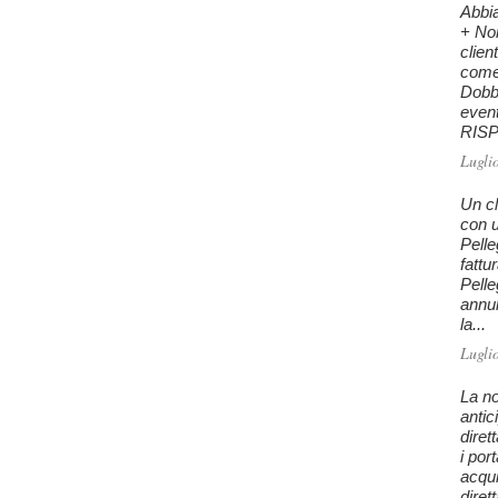
Abbi
+ Nor
clien
come 
Dobb
even
RISPO
Lugli
Un cl
con u
Pelle
fattu
Pelle
annu
la...
Lugli
La no
antic
diret
i por
acqui
diret