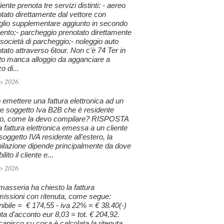
iente prenota tre servizi distinti: - aereo
tato direttamente dal vettore con
glio supplementare aggiunto in secondo
nto;- parcheggio prenotato direttamente
 società di parcheggio;- noleggio auto
tato attraverso 6tour. Non c'è 74 Ter in
to manca alloggio da agganciare a
 di...
o 2026
emettere una fattura elettronica ad un
te soggetto Iva B2B che è residente
ro, come la devo compilare? RISPOSTA
a fattura elettronica emessa a un cliente
oggetto IVA residente all'estero, la
ilazione dipende principalmente da dove
ilito il cliente e...
o 2026
asseria ha chiesto la fattura
issioni con ritenuta, come segue:
ibile = € 174,55 - iva 22% = € 38.40(-)
uta d'acconto eur 8,03 = tot. € 204,92.
apisco su cosa è calcolata la ritenuta.