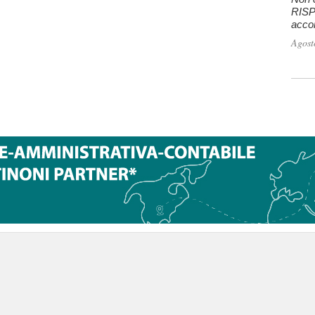
RISPO
accon
Agost