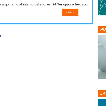
o argomento all'interno del sito: es.
74 Ter
oppure
fee
, ecc.
PO
t
LA