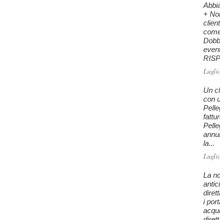
Abbi
+ Nor
clien
come 
Dobb
even
RISPO
Lugli
Un cl
con u
Pelle
fattu
Pelle
annu
la...
Lugli
La no
antic
diret
i por
acqui
diret