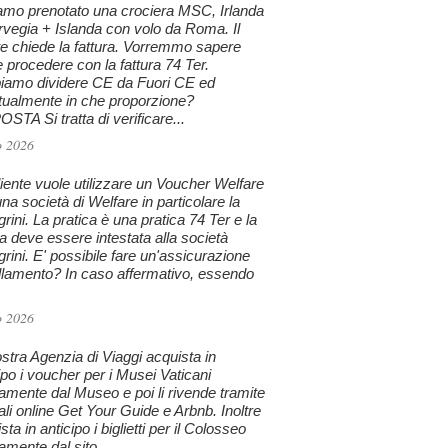
amo prenotato una crociera MSC, Irlanda
vegia + Islanda con volo da Roma. Il
te chiede la fattura. Vorremmo sapere
procedere con la fattura 74 Ter.
iamo dividere CE da Fuori CE ed
tualmente in che proporzione?
STA Si tratta di verificare...
o 2026
iente vuole utilizzare un Voucher Welfare
na società di Welfare in particolare la
grini. La pratica è una pratica 74 Ter e la
ra deve essere intestata alla società
grini. E' possibile fare un'assicurazione
llamento? In caso affermativo, essendo
o 2026
stra Agenzia di Viaggi acquista in
ipo i voucher per i Musei Vaticani
tamente dal Museo e poi li rivende tramite
tali online Get Your Guide e Arbnb. Inoltre
sta in anticipo i biglietti per il Colosseo
tamente dal sito...