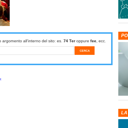
PO
o argomento all'interno del sito: es.
74 Ter
oppure
fee
, ecc.
t
LA