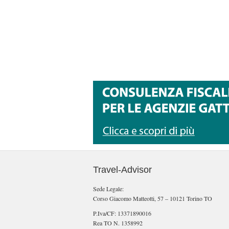
Travel-Advisor
Sede Legale:
Corso Giacomo Matteotti, 57 – 10121 Torino TO
P.Iva/CF: 13371890016
Rea TO N. 1358992