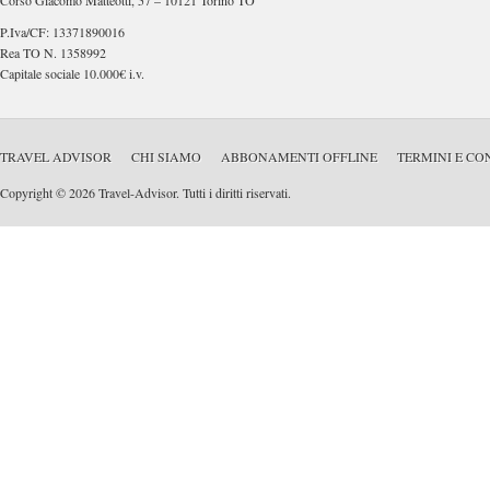
Corso Giacomo Matteotti, 57 – 10121 Torino TO
P.Iva/CF: 13371890016
Rea TO N. 1358992
Capitale sociale 10.000€ i.v.
TRAVEL ADVISOR
CHI SIAMO
ABBONAMENTI OFFLINE
TERMINI E CO
Copyright © 2026 Travel-Advisor. Tutti i diritti riservati.