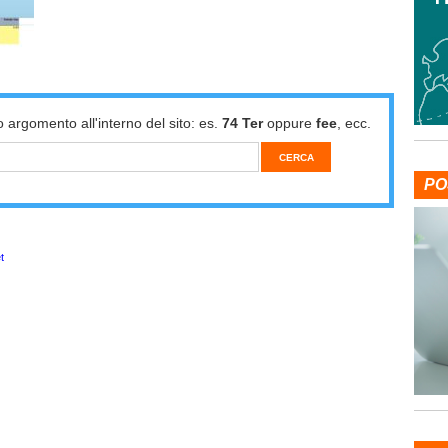
o argomento all'interno del sito: es.
74 Ter
oppure
fee
, ecc.
PO
t