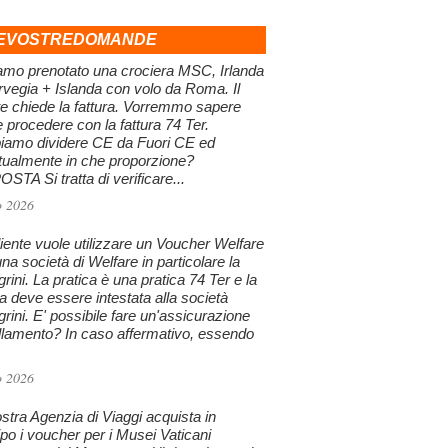
EVOSTREDOMANDE
amo prenotato una crociera MSC, Irlanda
vegia + Islanda con volo da Roma. Il
te chiede la fattura. Vorremmo sapere
procedere con la fattura 74 Ter.
iamo dividere CE da Fuori CE ed
tualmente in che proporzione?
STA Si tratta di verificare...
o 2026
iente vuole utilizzare un Voucher Welfare
na società di Welfare in particolare la
grini. La pratica è una pratica 74 Ter e la
ra deve essere intestata alla società
grini. E' possibile fare un'assicurazione
llamento? In caso affermativo, essendo
o 2026
stra Agenzia di Viaggi acquista in
ipo i voucher per i Musei Vaticani