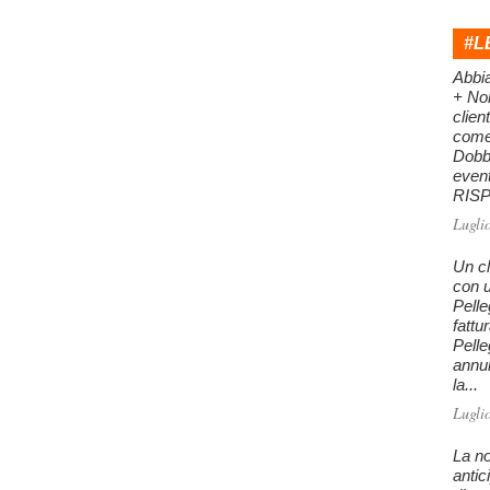
#L
Abbi
+ Nor
clien
come 
Dobb
even
RISPO
Lugli
Un cl
con u
Pelle
fattu
Pelle
annu
la...
Lugli
La no
antic