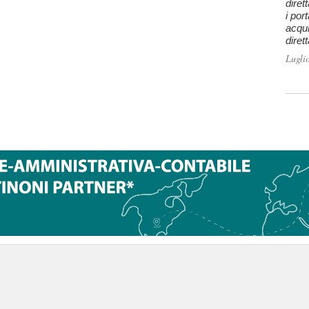
diret
i por
acqui
diret
Lugli