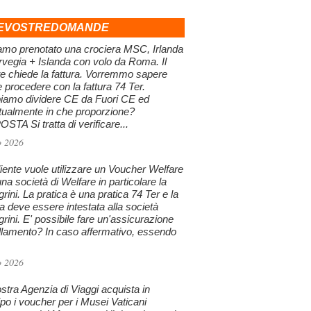
EVOSTREDOMANDE
amo prenotato una crociera MSC, Irlanda
vegia + Islanda con volo da Roma. Il
te chiede la fattura. Vorremmo sapere
procedere con la fattura 74 Ter.
iamo dividere CE da Fuori CE ed
tualmente in che proporzione?
STA Si tratta di verificare...
o 2026
iente vuole utilizzare un Voucher Welfare
na società di Welfare in particolare la
grini. La pratica è una pratica 74 Ter e la
ra deve essere intestata alla società
grini. E' possibile fare un'assicurazione
llamento? In caso affermativo, essendo
o 2026
stra Agenzia di Viaggi acquista in
ipo i voucher per i Musei Vaticani