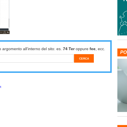
o argomento all'interno del sito: es.
74 Ter
oppure
fee
, ecc.
PO
t