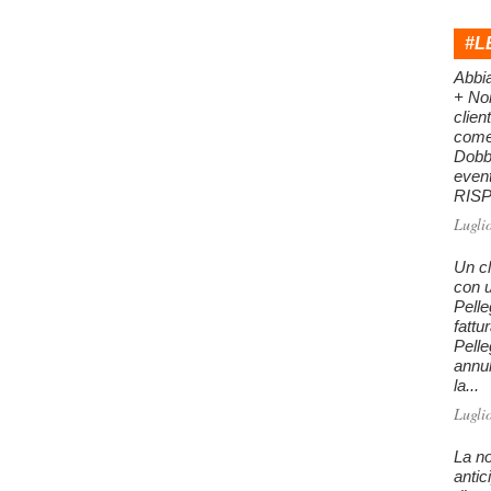
#L
Abbi
+ Nor
clien
come 
Dobb
even
RISPO
Lugli
Un cl
con u
Pelle
fattu
Pelle
annu
la...
Lugli
La no
antic