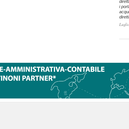
diret
i por
acqui
diret
Lugli