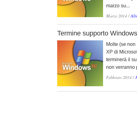
marzo su...
Marzo 2014
/
Alt
Termine supporto Windows
Molte (se non
XP di Microsof
terminerà il 
non verranno p
Febbraio 2014
/
A