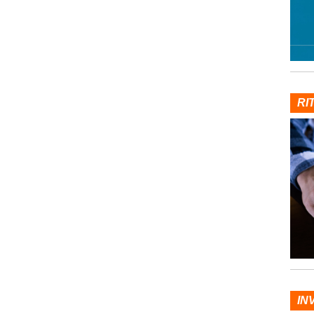
RI
IN