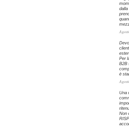
mome
dalla
preno
quan
mezzo
Agost
Devo 
clien
este
Per l
B2B s
comp
è stab
Agost
Una m
comm
impon
riten
Non c
RISPO
accon