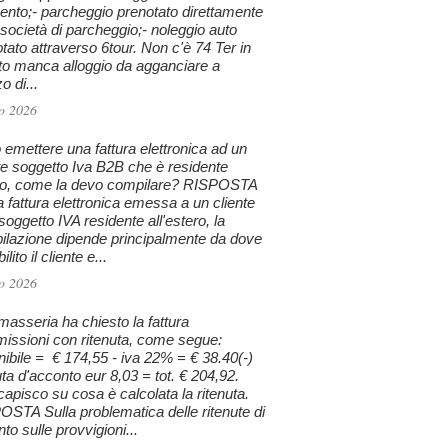
nto;- parcheggio prenotato direttamente
 società di parcheggio;- noleggio auto
tato attraverso 6tour. Non c'è 74 Ter in
to manca alloggio da agganciare a
 di...
o 2026
emettere una fattura elettronica ad un
te soggetto Iva B2B che è residente
ro, come la devo compilare? RISPOSTA
a fattura elettronica emessa a un cliente
oggetto IVA residente all'estero, la
ilazione dipende principalmente da dove
ilito il cliente e...
o 2026
asseria ha chiesto la fattura
issioni con ritenuta, come segue:
ibile = € 174,55 - iva 22% = € 38.40(-)
uta d'acconto eur 8,03 = tot. € 204,92.
apisco su cosa è calcolata la ritenuta.
STA Sulla problematica delle ritenute di
to sulle provvigioni...