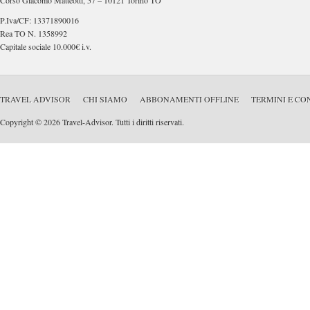
Corso Giacomo Matteotti, 57 – 10121 Torino TO
P.Iva/CF: 13371890016
Rea TO N. 1358992
Capitale sociale 10.000€ i.v.
TRAVEL ADVISOR
CHI SIAMO
ABBONAMENTI OFFLINE
TERMINI E CO
Copyright © 2026 Travel-Advisor. Tutti i diritti riservati.